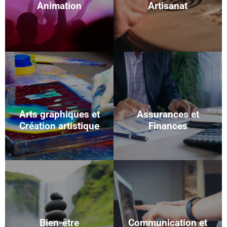
Animation
Artisanat
Arts graphiques et
Assurances et
Création artistique
Finances
Bien-être
Communication et