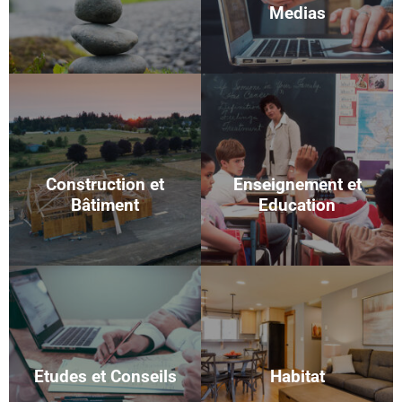
Medias
Construction et
Enseignement et
Bâtiment
Education
Etudes et Conseils
Habitat