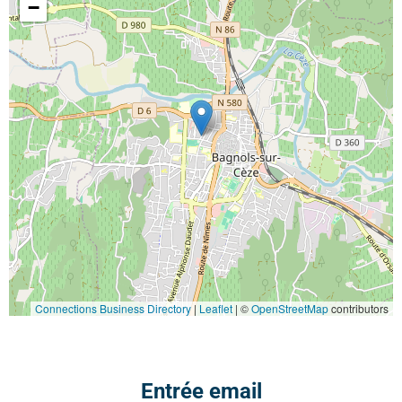
−
Connections Business Directory
|
Leaflet
| ©
OpenStreetMap
contributors
Entrée email