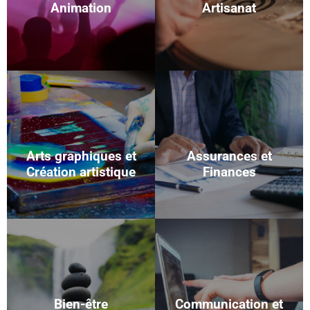
Animation
Artisanat
Arts graphiques et
Assurances et
Création artistique
Finances
Bien-être
Communication et