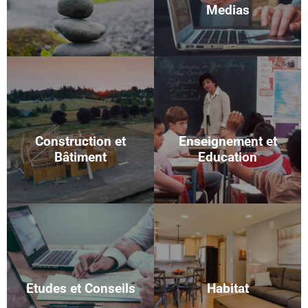
Medias
Construction et
Enseignement et
Bâtiment
Education
Etudes et Conseils
Habitat