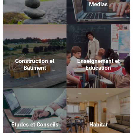
Medias
Construction et
Enseignement et
Bâtiment
Education
Etudes et Conseils
Habitat