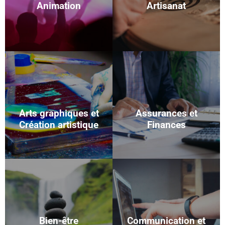
Animation
Artisanat
Arts graphiques et
Assurances et
Création artistique
Finances
Bien-être
Communication et