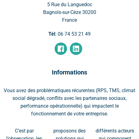
5 Rue du Languedoc
Bagnols-sur-Cèze
30200
France
Tél
:
06 74 53 21 49
Informations
Vous avez des problématiques récurentes (RPS, TMS, climat
social dégradé, conflits avec les partenaires sociaux,
performance opérationnelle) qui impactent le
fonctionnement de votre entreprise.
C’est par
proposons des
différents acteurs
l’observation, les
solutions qui
qui composent